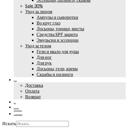
Sale 30%
Уход за лицом
Ампулы и сыворотки
Во круг глаз
Лосьоны, тоники, мисты
Средства SPF защита
Эмульсии и эссенции
Уход за телом
Гели и мыло для душа
Для ног
Для рук
Лосьоны, гели, крема
Скрабы и пилинги
О Нас
Доставка
Оплата
Возврат
Блог
Контакты
Личный кабинет
+7 (995) 502-42-42
Искать