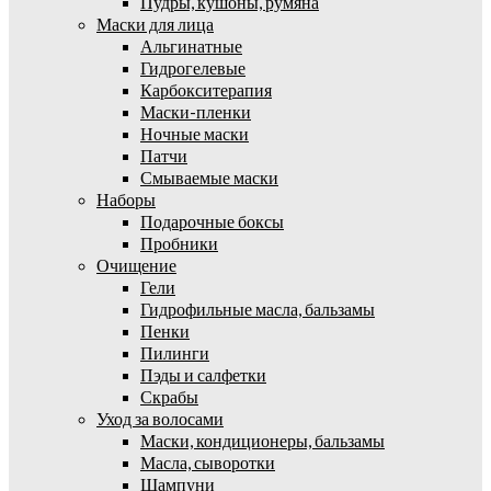
Пудры, кушоны, румяна
Маски для лица
Альгинатные
Гидрогелевые
Карбокситерапия
Маски-пленки
Ночные маски
Патчи
Смываемые маски
Наборы
Подарочные боксы
Пробники
Очищение
Гели
Гидрофильные масла, бальзамы
Пенки
Пилинги
Пэды и салфетки
Скрабы
Уход за волосами
Маски, кондиционеры, бальзамы
Масла, сыворотки
Шампуни