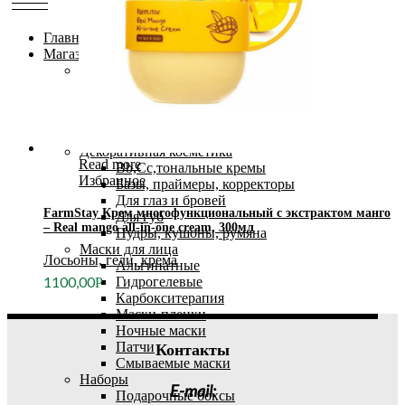
Главная
Магазин
Аксессуары
Массажёры для лица и тела
Повязка для волос
Расчёски
Спонжи, кисти
Декоративная косметика
Read more
Bb,Cc,тональные кремы
Избранное
Базы, праймеры, корректоры
Для глаз и бровей
FarmStay Крем многофункциональный с экстрактом манго
Для губ
– Real mango all-in-one cream, 300мл
Пудры, кушоны, румяна
Маски для лица
Лосьоны, гели, крема
Альгинатные
1100,00
Гидрогелевые
Р
Карбокситерапия
Маски-пленки
Ночные маски
Патчи
Контакты
Смываемые маски
Наборы
E-mail:
Подарочные боксы