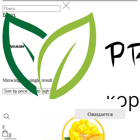
Вверх
Похожие
Showing the single result
Ожидается
0
0