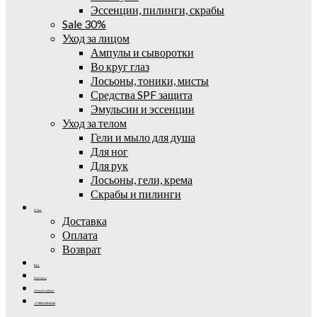
Эссенции, пилинги, скрабы
Sale 30%
Уход за лицом
Ампулы и сыворотки
Во круг глаз
Лосьоны, тоники, мисты
Средства SPF защита
Эмульсии и эссенции
Уход за телом
Гели и мыло для душа
Для ног
Для рук
Лосьоны, гели, крема
Скрабы и пилинги
О Нас
Доставка
Оплата
Возврат
Блог
Контакты
Личный кабинет
+7 (995) 502-42-42