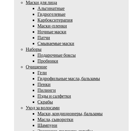
Маски для лица
Альгинатные
Гидрогелевые
Карбокситерапия
Маски-пленки
Ночные маски
Патчи
Смываемые маски
Наборы
Подарочные боксы
Пробники
Очищение
Гели
Гидрофильные масла, бальзамы
Пенки
Пилинги
Пэды и салфетки
Скрабы
Уход за волосами
Маски, кондиционеры, бальзамы
Масла, сыворотки
Шампуни
Эссенции, пилинги, скрабы