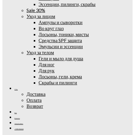
Эссенции, пилинги, скрабы
Sale 30%
Уход за лицом
Ампулы и сыворотки
Во круг глаз
Лосьоны, тоники, мисты
Средства SPF защита
Эмульсии и эссенции
Уход за телом
Гели и мыло для душа
Для ног
Для рук
Лосьоны, гели, крема
Скрабы и пилинги
О Нас
Доставка
Оплата
Возврат
Блог
Контакты
Личный кабинет
+7 (995) 502-42-42