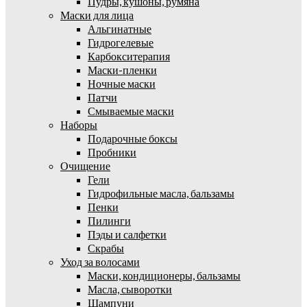
Пудры, кушоны, румяна
Маски для лица
Альгинатные
Гидрогелевые
Карбокситерапия
Маски-пленки
Ночные маски
Патчи
Смываемые маски
Наборы
Подарочные боксы
Пробники
Очищение
Гели
Гидрофильные масла, бальзамы
Пенки
Пилинги
Пэды и салфетки
Скрабы
Уход за волосами
Маски, кондиционеры, бальзамы
Масла, сыворотки
Шампуни