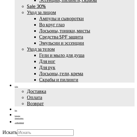
Sale 30%
Уход за лицом
Ампулы и сыворотки
Во круг глаз
Лосьоны, тоники, мисты
Средства SPF защита
Эмульсии и эссенции
Уход за телом
Гели и мыло для душа
Для ног
Для рук
Лосьоны, гели, крема
Скрабы и пилинги
О Нас
Доставка
Оплата
Возврат
Блог
Контакты
Личный кабинет
+7 (995) 502-42-42
Искать