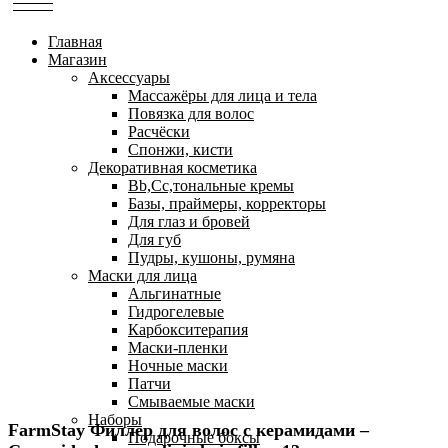
Главная
Магазин
Аксессуары
Массажёры для лица и тела
Повязка для волос
Расчёски
Спонжи, кисти
Декоративная косметика
Bb,Cc,тональные кремы
Базы, праймеры, корректоры
Для глаз и бровей
Для губ
Пудры, кушоны, румяна
Маски для лица
Альгинатные
Гидрогелевые
Карбокситерапия
Маски-пленки
Ночные маски
Патчи
Смываемые маски
Наборы
FarmStay Филлер для волос с керамидами –
Подарочные боксы