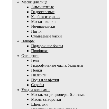
Маски для лица
Альгинатные
Гидрогелевые
Карбокситерапия
Маски-пленки
Ночные маски
Патчи
Смываемые маски
Наборы
Подарочные боксы
Пробники
Очищение
Гели
Гидрофильные масла, бальзамы
Пенки
Пилинги
Пэды и салфетки
Скрабы
Уход за волосами
Маски, кондиционеры, бальзамы
Масла, сыворотки
Шампуни
Эссенции, пилинги, скрабы