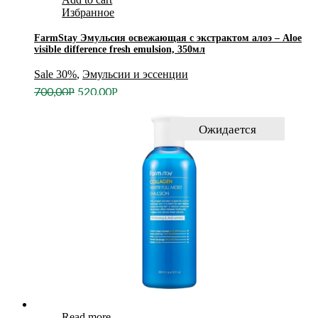
Избранное
FarmStay Эмульсия освежающая с экстрактом алоэ – Aloe
visible difference fresh emulsion, 350мл
Sale 30%
,
Эмульсии и эссенции
700,00
520,00
Р
Р
Ожидается
Read more