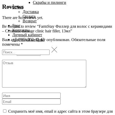
Скрабы и пилинги
Reviews
О Нас
Доставка
Оплата
There are no reviews yet.
Возврат
Блог
Be the first to review “FarmStay Филлер для волос с керамидами
Контакты
– Ceramide damage clinic hair filler, 13мл”
Личный кабинет
+7 (995) 502-42-42
Ваш адрес email не будет опубликован.
Обязательные поля
помечены
*
Рейтинг
Сохранить моё имя, email и адрес сайта в этом браузере для