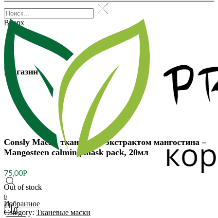
Вверх
Магазин
Consly Маска тканевая с экстрактом мангостина –
Mangosteen calming mask pack, 20мл
75,00
Р
Out of stock
0
Избранное
0
Category:
Тканевые маски