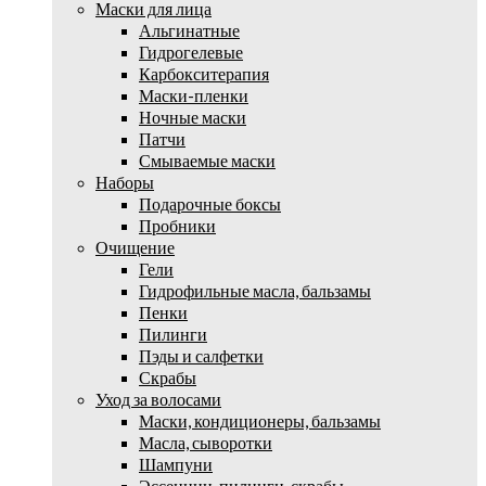
Маски для лица
Альгинатные
Гидрогелевые
Карбокситерапия
Маски-пленки
Ночные маски
Патчи
Смываемые маски
Наборы
Подарочные боксы
Пробники
Очищение
Гели
Гидрофильные масла, бальзамы
Пенки
Пилинги
Пэды и салфетки
Скрабы
Уход за волосами
Маски, кондиционеры, бальзамы
Масла, сыворотки
Шампуни
Эссенции, пилинги, скрабы