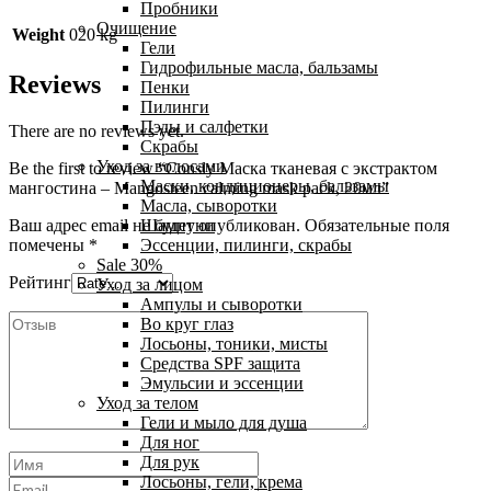
Пробники
Очищение
Weight
020 kg
Гели
Гидрофильные масла, бальзамы
Reviews
Пенки
Пилинги
Пэды и салфетки
There are no reviews yet.
Скрабы
Уход за волосами
Be the first to review “Consly Маска тканевая с экстрактом
Маски, кондиционеры, бальзамы
мангостина – Mangosteen calming mask pack, 20мл”
Масла, сыворотки
Ваш адрес email не будет опубликован.
Обязательные поля
Шампуни
помечены
*
Эссенции, пилинги, скрабы
Sale 30%
Рейтинг
Уход за лицом
Ампулы и сыворотки
Во круг глаз
Лосьоны, тоники, мисты
Средства SPF защита
Эмульсии и эссенции
Уход за телом
Гели и мыло для душа
Для ног
Для рук
Лосьоны, гели, крема