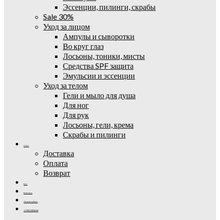
Эссенции, пилинги, скрабы
Sale 30%
Уход за лицом
Ампулы и сыворотки
Во круг глаз
Лосьоны, тоники, мисты
Средства SPF защита
Эмульсии и эссенции
Уход за телом
Гели и мыло для душа
Для ног
Для рук
Лосьоны, гели, крема
Скрабы и пилинги
О Нас
Доставка
Оплата
Возврат
Блог
Контакты
Личный кабинет
+7 (995) 502-42-42