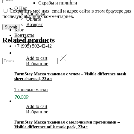
Скрабы и пилинги
О Нас
Сохранить моё имя, email и адрес сайта в этом браузере для
Доставка
последующих моих комментариев.
Оплата
Возврат
Блог
Контакты
Related products
Личный кабинет
+7 (995) 502-42-42
Add to cart
Избранное
FarmStay Маска тканевая с углем – Visible difference mask
sheet charcoal, 23мл
Тканевые маски
70,00
Р
Add to cart
Избранное
FarmStay Маска тканевая с молочными протеинами –
Visible difference milk mask pack, 23мл