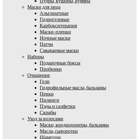
Пудры, кушоны, румяна
Маски для лица
Альгинатные
Гидрогелевые
Карбокситерапия
Маски-пленки
Ночные маски
Патчи
Смываемые маски
Наборы
Подарочные боксы
Пробники
Очищение
Гели
Гидрофильные масла, бальзамы
Пенки
Пилинги
Пэды и салфетки
Скрабы
Уход за волосами
Маски, кондиционеры, бальзамы
Масла, сыворотки
Шампуни