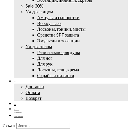
Sale 30%
Уход за лицом
Ампулы и сыворотки
Во круг глаз
Лосьоны, тоники, мисты
Средства SPF защита
Эмульсии и эссенции
Уход за телом
Гели и мыло для душа
Для ног
Для рук
Лосьоны, гели, крема
Скрабы и пилинги
О Нас
Доставка
Оплата
Возврат
Блог
Контакты
Личный кабинет
+7 (995) 502-42-42
Искать