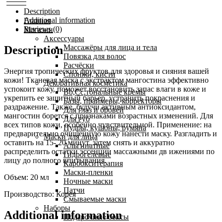
Description
Additional information
Главная
Reviews (0)
Магазин
Аксессуары
Массажёры для лица и тела
Description
Повязка для волос
Расчёски
Энергия тропических фруктов для здоровья и сияния вашей
Спонжи, кисти
кожи! Тканевая маска с экстрактом мангостина эффективно
Декоративная косметика
успокоит кожу, поможет восстановить запас влаги в коже и
Bb,Cc,тональные кремы
укрепить ее защитный барьер, устранить покраснения и
Базы, праймеры, корректоры
раздражение. Также, будучи активным антиоксидантом,
Для глаз и бровей
мангостин борется с признаками возрастных изменений. Для
Для губ
всех типов кожи, особенно чувствительной. Применение: на
Пудры, кушоны, румяна
предварительно очищенную кожу нанести маску. Разгладить и
Маски для лица
оставить на 15- 20 минут, затем снять и аккуратно
Альгинатные
распределить остатки эссенции массажными дв ижениями по
Гидрогелевые
лицу до полного впитывания.
Карбокситерапия
Маски-пленки
Объем: 20 мл
Ночные маски
Патчи
Производство: Корея
Смываемые маски
Наборы
Additional information
Подарочные боксы