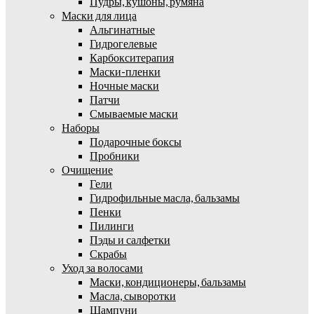
Пудры, кушоны, румяна
Маски для лица
Альгинатные
Гидрогелевые
Карбокситерапия
Маски-пленки
Ночные маски
Патчи
Смываемые маски
Наборы
Подарочные боксы
Пробники
Очищение
Гели
Гидрофильные масла, бальзамы
Пенки
Пилинги
Пэды и салфетки
Скрабы
Уход за волосами
Маски, кондиционеры, бальзамы
Масла, сыворотки
Шампуни