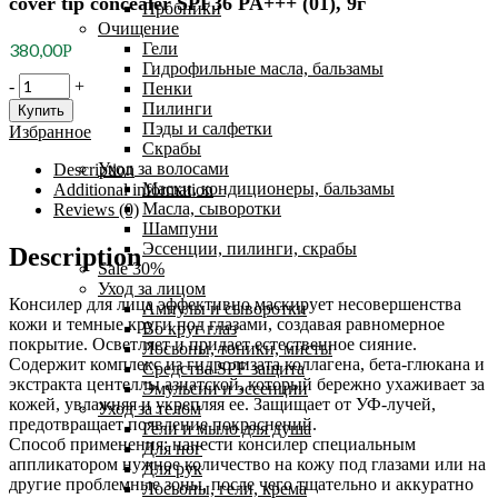
cover tip concealer SPF36 PA+++ (01), 9г
Пробники
Очищение
Гели
380,00
Р
Гидрофильные масла, бальзамы
Enough
-
+
Пенки
Консилер
Пилинги
Купить
для
Пэды и салфетки
Избранное
лица
Скрабы
«коллаген»
Уход за волосами
Description
-
Маски, кондиционеры, бальзамы
Additional information
Collagen
Масла, сыворотки
Reviews (0)
cover
Шампуни
tip
Эссенции, пилинги, скрабы
Description
concealer
Sale 30%
SPF36
Уход за лицом
PA+++
Консилер для лица эффективно маскирует несовершенства
Ампулы и сыворотки
(01),
кожи и темные круги под глазами, создавая равномерное
Во круг глаз
9г
покрытие. Осветляет и придает естественное сияние.
Лосьоны, тоники, мисты
quantity
Содержит комплекс из гидролизата коллагена, бета-глюкана и
Средства SPF защита
экстракта центеллы азиатской, который бережно ухаживает за
Эмульсии и эссенции
кожей, увлажняя и укрепляя ее. Защищает от УФ-лучей,
Уход за телом
предотвращает появление покраснений.
Гели и мыло для душа
Способ применения: нанести консилер специальным
Для ног
аппликатором нужное количество на кожу под глазами или на
Для рук
другие проблемные зоны, после чего тщательно и аккуратно
Лосьоны, гели, крема