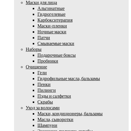
Маски для лица
Альгинатные
Гидрогелевые
Карбокситерапия
Маски-пленки
Ночные маски
Патчи
Смываемые маски
Наборы
Подарочные боксы
Пробники
Очищение
Гели
Гидрофильные масла, бальзамы
Пенки
Пилинги
Пэды и салфетки
Скрабы
Уход за волосами
Маски, кондиционеры, бальзамы
Масла, сыворотки
Шампуни
Эссенции, пилинги, скрабы