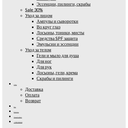
Эссенции, пилинги, скрабы
Sale 30%
Уход за лицом
Ампулы и сыворотки
Во круг глаз
Лосьоны, тоники, мисты
Средства SPF защита
Эмульсии и эссенции
Уход за телом
Гели и мыло для душа
Для ног
Для рук
Лосьоны, гели, крема
Скрабы и пилинги
О Нас
Доставка
Оплата
Возврат
Блог
Контакты
Личный кабинет
+7 (995) 502-42-42