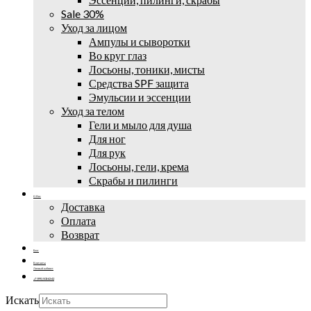
Sale 30%
Уход за лицом
Ампулы и сыворотки
Во круг глаз
Лосьоны, тоники, мисты
Средства SPF защита
Эмульсии и эссенции
Уход за телом
Гели и мыло для душа
Для ног
Для рук
Лосьоны, гели, крема
Скрабы и пилинги
О Нас
Доставка
Оплата
Возврат
Блог
Контакты
Личный кабинет
+7 (995) 502-42-42
Искать