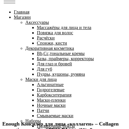
Главная
Магазин
Аксессуары
Массажёры для лица и тела
Повязка для волос
Расчёски
Спонжи, кисти
Декоративная косметика
Bb,Cc,тональные кремы
Базы, праймеры, корректоры
Для глаз и бровей
Для губ
Пудры, кушоны, румяна
Маски для лица
Альгинатные
Гидрогелевые
Карбокситерапия
Маски-пленки
Ночные маски
Патчи
Смываемые маски
Наборы
Enough Консилер для лица «коллаген» – Collagen
Подарочные боксы