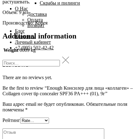
растушевать.
Скрабы и пилинги
О Нас
Объем: 9 мл
Доставка
Оплата
Производство: Корея
Возврат
Блог
Additional information
Контакты
Личный кабинет
+7 (995) 502-42-42
Weight
0009 kg
Reviews
There are no reviews yet.
Be the first to review “Enough Консилер для лица «коллаген» –
Collagen cover tip concealer SPF36 PA+++ (01), 9г”
Ваш адрес email не будет опубликован.
Обязательные поля
помечены
*
Рейтинг