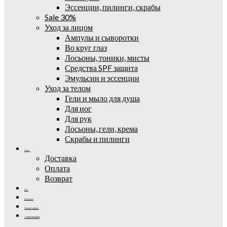
Эссенции, пилинги, скрабы
Sale 30%
Уход за лицом
Ампулы и сыворотки
Во круг глаз
Лосьоны, тоники, мисты
Средства SPF защита
Эмульсии и эссенции
Уход за телом
Гели и мыло для душа
Для ног
Для рук
Лосьоны, гели, крема
Скрабы и пилинги
О Нас
Доставка
Оплата
Возврат
Блог
Контакты
Личный кабинет
+7 (995) 502-42-42