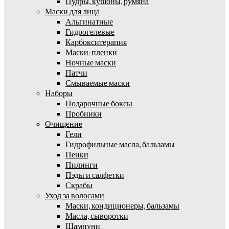
Пудры, кушоны, румяна
Маски для лица
Альгинатные
Гидрогелевые
Карбокситерапия
Маски-пленки
Ночные маски
Патчи
Смываемые маски
Наборы
Подарочные боксы
Пробники
Очищение
Гели
Гидрофильные масла, бальзамы
Пенки
Пилинги
Пэды и салфетки
Скрабы
Уход за волосами
Маски, кондиционеры, бальзамы
Масла, сыворотки
Шампуни