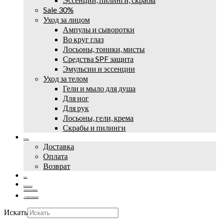
Sale 30%
Уход за лицом
Ампулы и сыворотки
Во круг глаз
Лосьоны, тоники, мисты
Средства SPF защита
Эмульсии и эссенции
Уход за телом
Гели и мыло для душа
Для ног
Для рук
Лосьоны, гели, крема
Скрабы и пилинги
О Нас
Доставка
Оплата
Возврат
Блог
Контакты
Личный кабинет
+7 (995) 502-42-42
Искать