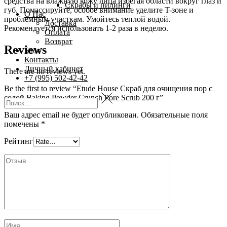
средства на влажную кожу лица избегая области вокруг глаз и
Скрабы и пилинги
губ. Помассируйте, особое внимание уделите T-зоне и
О Нас
проблемным участкам. Умойтесь теплой водой.
Доставка
Рекомендуется использовать 1-2 раза в неделю.
Оплата
Возврат
Reviews
Блог
Контакты
Личный кабинет
There are no reviews yet.
+7 (995) 502-42-42
Be the first to review “Etude House Скраб для очищения пор с
содой Baking Powder Crunch Pore Scrub 200 г”
Ваш адрес email не будет опубликован.
Обязательные поля
помечены
*
Рейтинг