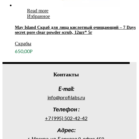
Read more
Избранное
May Island Скраб для лица кислотный очищающий – 7 Days
secret pore clear powder scrub, 12шт* 5г
Скрабы
650,00
Р
Контакты
E-mail:
info@profilabs.ru
Телефон :
+7 (995) 502-42-42
Адрес:
г. Москва, ул. Барклая 8, офис 458