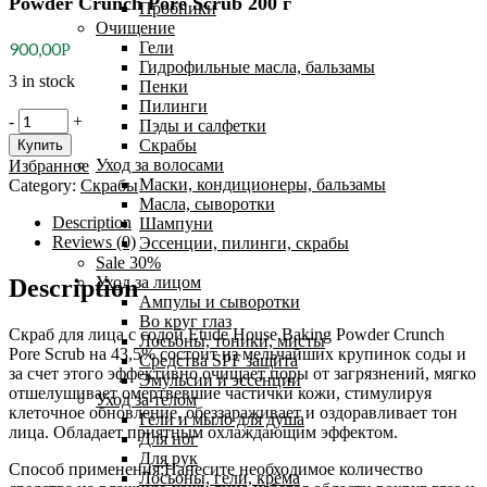
Powder Crunch Pore Scrub 200 г
Пробники
Очищение
Гели
900,00
Р
Гидрофильные масла, бальзамы
3 in stock
Пенки
Пилинги
Etude
-
+
Пэды и салфетки
House
Скрабы
Купить
Скраб
Уход за волосами
Избранное
для
Маски, кондиционеры, бальзамы
Category:
Скрабы
очищения
Масла, сыворотки
пор
Description
Шампуни
с
Reviews (0)
Эссенции, пилинги, скрабы
содой
Sale 30%
Baking
Уход за лицом
Description
Powder
Ампулы и сыворотки
Crunch
Во круг глаз
Pore
Скраб для лица с содой Etude House Baking Powder Crunch
Лосьоны, тоники, мисты
Scrub
Pore Scrub на 43,5% состоит из мельчайших крупинок соды и
Средства SPF защита
200
за счет этого эффективно очищает поры от загрязнений, мягко
Эмульсии и эссенции
г
отшелушивает омертвевшие частички кожи, стимулируя
Уход за телом
quantity
клеточное обновление, обеззараживает и оздоравливает тон
Гели и мыло для душа
лица. Обладает приятным охлаждающим эффектом.
Для ног
Для рук
Способ применения:Нанесите необходимое количество
Лосьоны, гели, крема