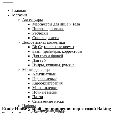
Главная
Магазин
Аксессуары
Массажёры для лица и тела
Повязка для волос
Расчёски
Спонжи, кисти
Декоративная косметика
Bb,Cc,тональные кремы
Базы, праймеры, корректоры
Для глаз и бровей
Для губ
Пудры, кушоны, румяна
Маски для лица
Альгинатные
Гидрогелевые
Карбокситерапия
Маски-пленки
Ночные маски
Патчи
Смываемые маски
Наборы
Etude House Скраб для очищения пор с содой Baking
Подарочные боксы