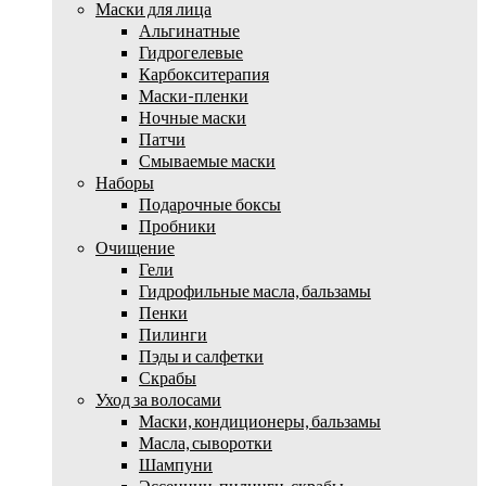
Маски для лица
Альгинатные
Гидрогелевые
Карбокситерапия
Маски-пленки
Ночные маски
Патчи
Смываемые маски
Наборы
Подарочные боксы
Пробники
Очищение
Гели
Гидрофильные масла, бальзамы
Пенки
Пилинги
Пэды и салфетки
Скрабы
Уход за волосами
Маски, кондиционеры, бальзамы
Масла, сыворотки
Шампуни
Эссенции, пилинги, скрабы