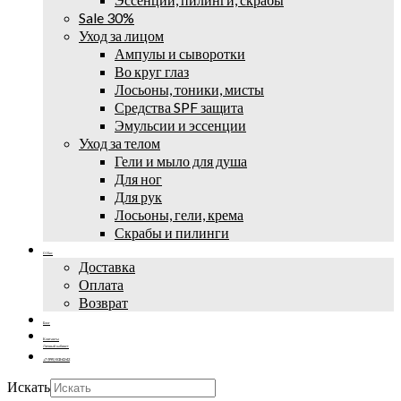
Sale 30%
Уход за лицом
Ампулы и сыворотки
Во круг глаз
Лосьоны, тоники, мисты
Средства SPF защита
Эмульсии и эссенции
Уход за телом
Гели и мыло для душа
Для ног
Для рук
Лосьоны, гели, крема
Скрабы и пилинги
О Нас
Доставка
Оплата
Возврат
Блог
Контакты
Личный кабинет
+7 (995) 502-42-42
Искать