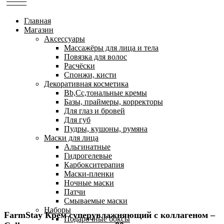
Главная
Магазин
Аксессуары
Массажёры для лица и тела
Повязка для волос
Расчёски
Спонжи, кисти
Декоративная косметика
Bb,Cc,тональные кремы
Базы, праймеры, корректоры
Для глаз и бровей
Для губ
Пудры, кушоны, румяна
Маски для лица
Альгинатные
Гидрогелевые
Карбокситерапия
Маски-пленки
Ночные маски
Патчи
Смываемые маски
Наборы
FarmStay Крем cуперувлажняющий с коллагеном –
Подарочные боксы