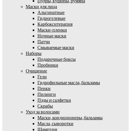
Пудры, кушоны, румяна
Маски для лица
Альгинатные
Гидрогелевые
Карбокситерапия
Маски-пленки
Ночные маски
Патчи
Смываемые маски
Наборы
Подарочные боксы
Пробники
Очищение
Гели
Гидрофильные масла, бальзамы
Пенки
Пилинги
Пэды и салфетки
Скрабы
Уход за волосами
Маски, кондиционеры, бальзамы
Масла, сыворотки
Шампуни