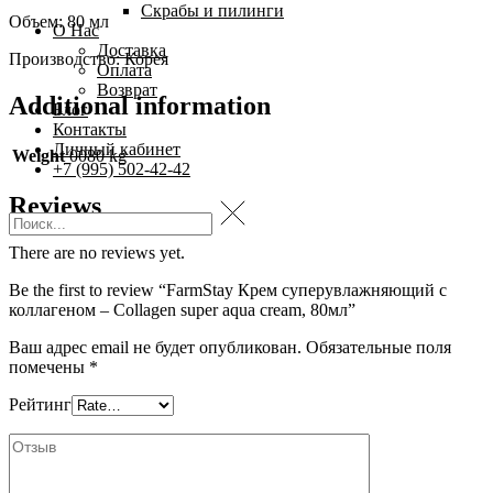
Скрабы и пилинги
Объем: 80 мл
О Нас
Доставка
Производство: Корея
Оплата
Возврат
Additional information
Блог
Контакты
Личный кабинет
Weight
0080 kg
+7 (995) 502-42-42
Reviews
There are no reviews yet.
Be the first to review “FarmStay Крем cуперувлажняющий с
коллагеном – Collagen super aqua cream, 80мл”
Ваш адрес email не будет опубликован.
Обязательные поля
помечены
*
Рейтинг