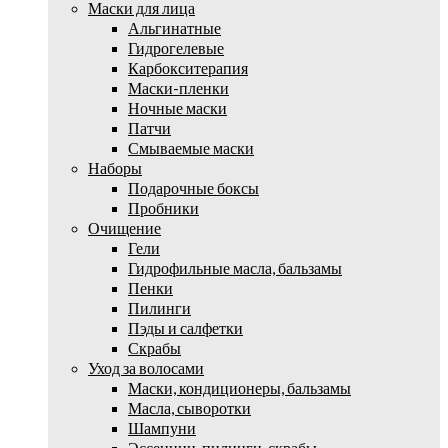
Маски для лица
Альгинатные
Гидрогелевые
Карбокситерапия
Маски-пленки
Ночные маски
Патчи
Смываемые маски
Наборы
Подарочные боксы
Пробники
Очищение
Гели
Гидрофильные масла, бальзамы
Пенки
Пилинги
Пэды и салфетки
Скрабы
Уход за волосами
Маски, кондиционеры, бальзамы
Масла, сыворотки
Шампуни
Эссенции, пилинги, скрабы