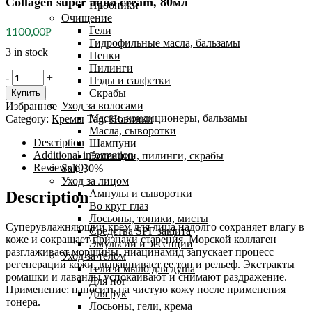
Collagen super aqua cream, 80мл
Пробники
Очищение
Гели
1100,00
Р
Гидрофильные масла, бальзамы
3 in stock
Пенки
Пилинги
FarmStay
-
+
Пэды и салфетки
Крем
Скрабы
Купить
cуперувлажняющий
Уход за волосами
Избранное
с
Маски, кондиционеры, бальзамы
Category:
Кремы
Tag:
Новинки
коллагеном
Масла, сыворотки
-
Description
Шампуни
Collagen
Additional information
Эссенции, пилинги, скрабы
super
Reviews (0)
Sale 30%
aqua
Уход за лицом
cream,
Ампулы и сыворотки
Description
80мл
Во круг глаз
quantity
Лосьоны, тоники, мисты
Суперувлажняющий крем для лица надолго сохраняет влагу в
Средства SPF защита
коже и сокращает признаки старения. Морской коллаген
Эмульсии и эссенции
разглаживает морщины, ниацинамид запускает процесс
Уход за телом
регенерации кожи, выравнивает ее тон и рельеф. Экстракты
Гели и мыло для душа
ромашки и лаванды успокаивают и снимают раздражение.
Для ног
Применение: наносить на чистую кожу после применения
Для рук
тонера.
Лосьоны, гели, крема