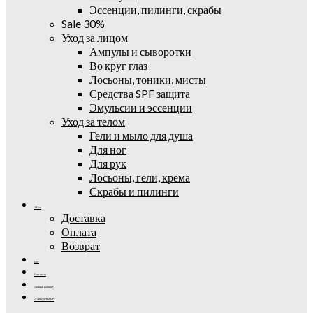
Эссенции, пилинги, скрабы
Sale 30%
Уход за лицом
Ампулы и сыворотки
Во круг глаз
Лосьоны, тоники, мисты
Средства SPF защита
Эмульсии и эссенции
Уход за телом
Гели и мыло для душа
Для ног
Для рук
Лосьоны, гели, крема
Скрабы и пилинги
О Нас
Доставка
Оплата
Возврат
Блог
Контакты
Личный кабинет
+7 (995) 502-42-42