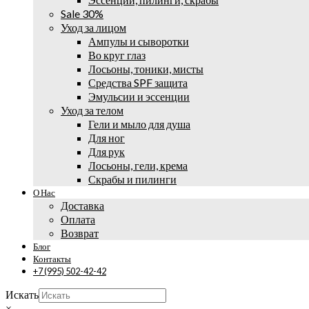
Sale 30%
Уход за лицом
Ампулы и сыворотки
Во круг глаз
Лосьоны, тоники, мисты
Средства SPF защита
Эмульсии и эссенции
Уход за телом
Гели и мыло для душа
Для ног
Для рук
Лосьоны, гели, крема
Скрабы и пилинги
О Нас
Доставка
Оплата
Возврат
Блог
Контакты
+7 (995) 502-42-42
Искать
×