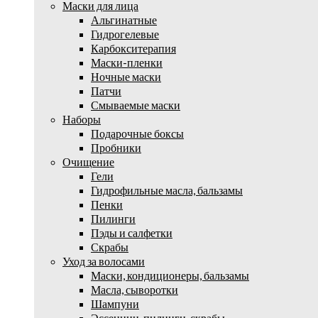
Маски для лица
Альгинатные
Гидрогелевые
Карбокситерапия
Маски-пленки
Ночные маски
Патчи
Смываемые маски
Наборы
Подарочные боксы
Пробники
Очищение
Гели
Гидрофильные масла, бальзамы
Пенки
Пилинги
Пэды и салфетки
Скрабы
Уход за волосами
Маски, кондиционеры, бальзамы
Масла, сыворотки
Шампуни
Эссенции, пилинги, скрабы