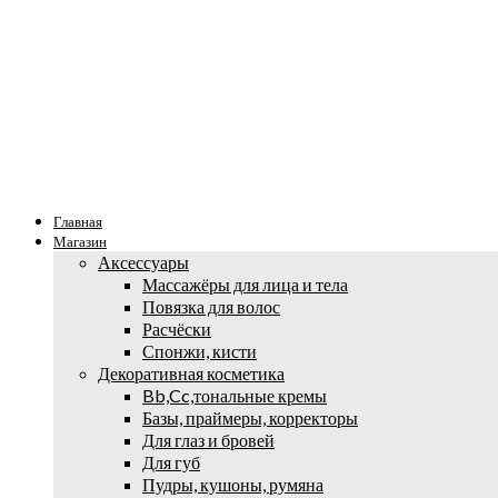
Главная
Магазин
Аксессуары
Массажёры для лица и тела
Повязка для волос
Расчёски
Спонжи, кисти
Декоративная косметика
Bb,Cc,тональные кремы
Базы, праймеры, корректоры
Для глаз и бровей
Для губ
Пудры, кушоны, румяна