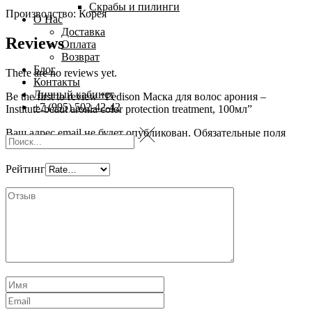
Скрабы и пилинги
Производство: Корея
О Нас
Доставка
Reviews
Оплата
Возврат
Блог
There are no reviews yet.
Контакты
Личный кабинет
Be the first to review “Pedison Маска для волос арония –
+7 (995) 502-42-42
Institute-beaut aronia color protection treatment, 100мл”
Ваш адрес email не будет опубликован.
Обязательные поля
помечены
*
Рейтинг