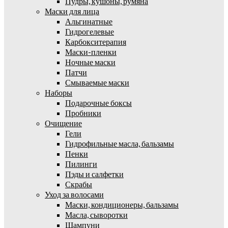
Пудры, кушоны, румяна
Маски для лица
Альгинатные
Гидрогелевые
Карбокситерапия
Маски-пленки
Ночные маски
Патчи
Смываемые маски
Наборы
Подарочные боксы
Пробники
Очищение
Гели
Гидрофильные масла, бальзамы
Пенки
Пилинги
Пэды и салфетки
Скрабы
Уход за волосами
Маски, кондиционеры, бальзамы
Масла, сыворотки
Шампуни