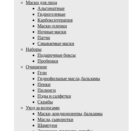
Маски для лица
Альгинатные
Гидрогелевые
Карбокситерапия
Маски-пленки
Ночные маски
Патчи
Смываемые маски
Наборы
Подарочные боксы
Пробники
Очищение
Гели
Гидрофильные масла, бальзамы
Пенки
Пилинги
Пэды и салфетки
Скрабы
Уход за волосами
Маски, кондиционеры, бальзамы
Масла, сыворотки
Шампуни
Эссенции, пилинги, скрабы