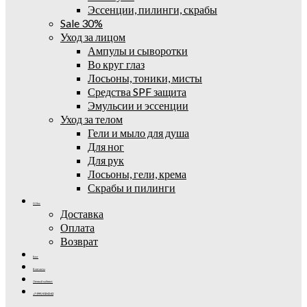
Эссенции, пилинги, скрабы
Sale 30%
Уход за лицом
Ампулы и сыворотки
Во круг глаз
Лосьоны, тоники, мисты
Средства SPF защита
Эмульсии и эссенции
Уход за телом
Гели и мыло для душа
Для ног
Для рук
Лосьоны, гели, крема
Скрабы и пилинги
О Нас
Доставка
Оплата
Возврат
Блог
Контакты
Личный кабинет
+7 (995) 502-42-42