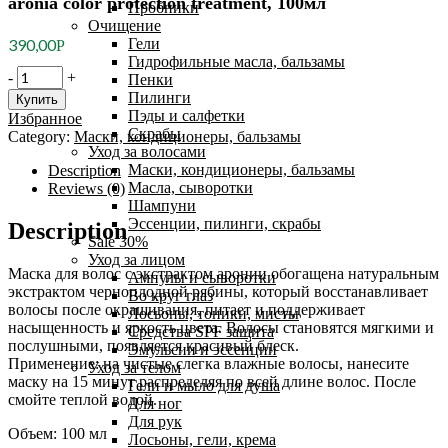
aronia color protection treatment, 100мл
Пробники
Очищение
Гели
390,00
Р
Гидрофильные масла, бальзамы
Pedison
-
+
Пенки
Маска
Пилинги
Купить
для
Пэды и салфетки
Избранное
волос
Скрабы
Category:
Маски, кондиционеры, бальзамы
арония
Уход за волосами
-
Маски, кондиционеры, бальзамы
Description
Institute-
Масла, сыворотки
Reviews (0)
beaut
Шампуни
aronia
Эссенции, пилинги, скрабы
Description
color
Sale 30%
protection
Уход за лицом
treatment,
Маска для волос с экстрактом аронии обогащена натуральным
Ампулы и сыворотки
100мл
экстрактом черноплодной рябины, который восстанавливает
Во круг глаз
quantity
волосы после окрашивания, питает и поддерживает
Лосьоны, тоники, мисты
насыщенность и яркость цвета. Волосы становятся мягкими и
Средства SPF защита
послушными, появляется красивый блеск.
Эмульсии и эссенции
Применение: на чистые слегка влажные волосы, нанесите
Уход за телом
маску на 15 минут распределяя по всей длине волос. После
Гели и мыло для душа
смойте теплой водой.
Для ног
Для рук
Объем: 100 мл
Лосьоны, гели, крема