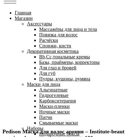
Главная
Магазин
Аксессуары
Массажёры для лица и тела
Повязка для волос
Расчёски
Спонжи, кисти
Декоративная косметика
Bb,Cc,тональные кремы
Базы, праймеры, корректоры
Для глаз и бровей
Для губ
Пудры, кушоны, румяна
Маски для лица
Альгинатные
Гидрогелевые
Карбокситерапия
Маски-пленки
Ночные маски
Патчи
Смываемые маски
Наборы
Pedison Маска для волос арония – Institute-beaut
Подарочные боксы