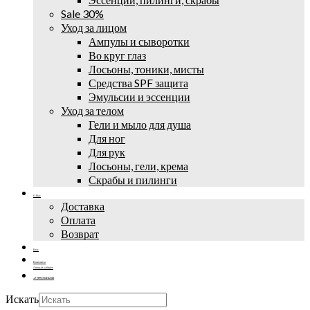
Sale 30%
Уход за лицом
Ампулы и сыворотки
Во круг глаз
Лосьоны, тоники, мисты
Средства SPF защита
Эмульсии и эссенции
Уход за телом
Гели и мыло для душа
Для ног
Для рук
Лосьоны, гели, крема
Скрабы и пилинги
О Нас
Доставка
Оплата
Возврат
Блог
Контакты
Личный кабинет
+7 (995) 502-42-42
Искать