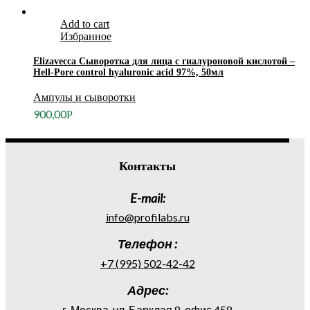
Add to cart
Избранное
Elizavecca Сыворотка для лица с гиалуроновой кислотой –
Hell-Pore control hyaluronic acid 97%, 50мл
Ампулы и сыворотки
900,00
Р
Контакты
E-mail:
info@profilabs.ru
Телефон :
+7 (995) 502-42-42
Адрес:
г. Москва, ул. Барклая 8, офис 458