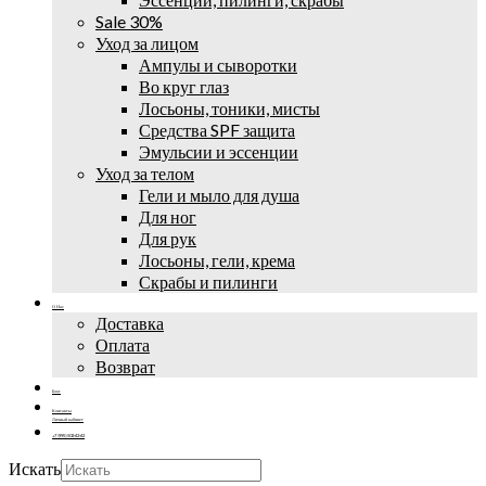
Sale 30%
Уход за лицом
Ампулы и сыворотки
Во круг глаз
Лосьоны, тоники, мисты
Средства SPF защита
Эмульсии и эссенции
Уход за телом
Гели и мыло для душа
Для ног
Для рук
Лосьоны, гели, крема
Скрабы и пилинги
О Нас
Доставка
Оплата
Возврат
Блог
Контакты
Личный кабинет
+7 (995) 502-42-42
Искать