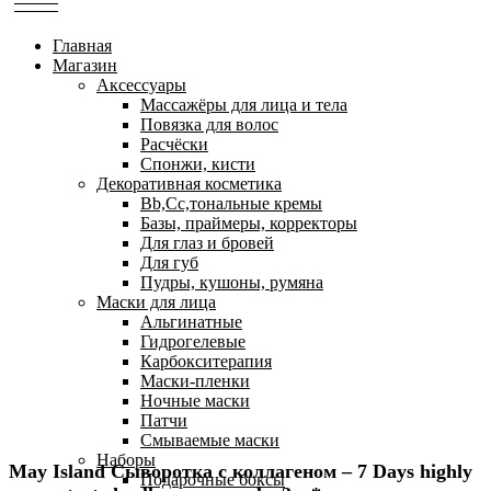
Главная
Магазин
Аксессуары
Массажёры для лица и тела
Повязка для волос
Расчёски
Спонжи, кисти
Декоративная косметика
Bb,Cc,тональные кремы
Базы, праймеры, корректоры
Для глаз и бровей
Для губ
Пудры, кушоны, румяна
Маски для лица
Альгинатные
Гидрогелевые
Карбокситерапия
Маски-пленки
Ночные маски
Патчи
Смываемые маски
Наборы
May Island Сыворотка с коллагеном – 7 Days highly
Подарочные боксы