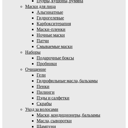
Пудры, кушоны, румяна
Маски для лица
Альгинатные
Гидрогелевые
Карбокситерапия
Маски-пленки
Ночные маски
Патчи
Смываемые маски
Наборы
Подарочные боксы
Пробники
Очищение
Гели
Гидрофильные масла, бальзамы
Пенки
Пилинги
Пэды и салфетки
Скрабы
Уход за волосами
Маски, кондиционеры, бальзамы
Масла, сыворотки
Шампуни