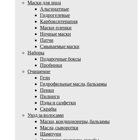
Маски для лица
Альгинатные
Гидрогелевые
Карбокситерапия
Маски-пленки
Ночные маски
Патчи
Смываемые маски
Наборы
Подарочные боксы
Пробники
Очищение
Гели
Гидрофильные масла, бальзамы
Пенки
Пилинги
Пэды и салфетки
Скрабы
Уход за волосами
Маски, кондиционеры, бальзамы
Масла, сыворотки
Шампуни
Эссенции, пилинги, скрабы