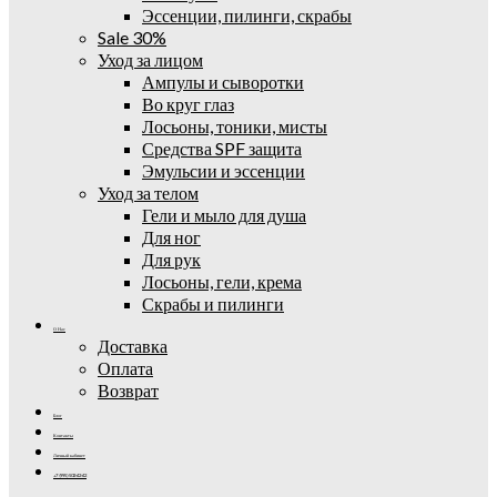
Эссенции, пилинги, скрабы
Sale 30%
Уход за лицом
Ампулы и сыворотки
Во круг глаз
Лосьоны, тоники, мисты
Средства SPF защита
Эмульсии и эссенции
Уход за телом
Гели и мыло для душа
Для ног
Для рук
Лосьоны, гели, крема
Скрабы и пилинги
О Нас
Доставка
Оплата
Возврат
Блог
Контакты
Личный кабинет
+7 (995) 502-42-42