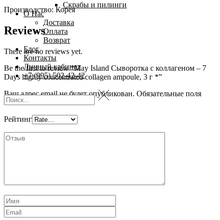
Скрабы и пилинги
Производство: Корея
О Нас
Доставка
Reviews
Оплата
Возврат
Блог
There are no reviews yet.
Контакты
Личный кабинет
Be the first to review “May Island Сыворотка с коллагеном – 7
+7 (995) 502-42-42
Days highly concentrated collagen ampoule, 3 г *”
Ваш адрес email не будет опубликован.
Обязательные поля
помечены
*
Рейтинг