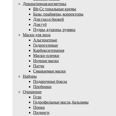
Декоративная косметика
Bb,Cc,тональные кремы
Базы, праймеры, корректоры
Для глаз и бровей
Для губ
Пудры, кушоны, румяна
Маски для лица
Альгинатные
Гидрогелевые
Карбокситерапия
Маски-пленки
Ночные маски
Патчи
Смываемые маски
Наборы
Подарочные боксы
Пробники
Очищение
Гели
Гидрофильные масла, бальзамы
Пенки
Пилинги