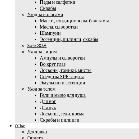
Пэды и салфетки
Скрабы
Уход за волосами
Маски, кондиционеры, бальзамы
Масла, сыворотки
Шампуни
Эссенции, пилинги, скрабы
Sale 30%
Уход за лицом
Ампулы и сыворотки
Во круг глаз
Лосьоны, тоники, мисты
Средства SPF защита
Эмульсии и эссенции
Уход за телом
Гели и мыло для душа
Для ног
Для рук
Лосьоны, гели, крема
Скрабы и пилинги
О Нас
Доставка
Оплата