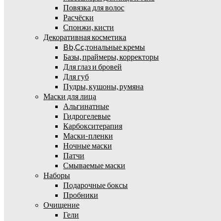
Повязка для волос
Расчёски
Спонжи, кисти
Декоративная косметика
Bb,Cc,тональные кремы
Базы, праймеры, корректоры
Для глаз и бровей
Для губ
Пудры, кушоны, румяна
Маски для лица
Альгинатные
Гидрогелевые
Карбокситерапия
Маски-пленки
Ночные маски
Патчи
Смываемые маски
Наборы
Подарочные боксы
Пробники
Очищение
Гели