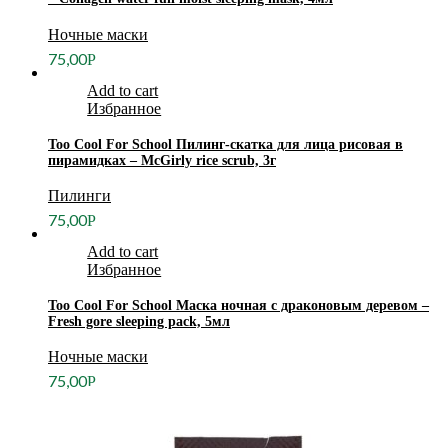
Ночные маски
75,00
Р
Add to cart
Избранное
Too Cool For School Пилинг-скатка для лица рисовая в
пирамидках – McGirly rice scrub, 3г
Пилинги
75,00
Р
Add to cart
Избранное
Too Cool For School Маска ночная с драконовым деревом –
Fresh gore sleeping pack, 5мл
Ночные маски
75,00
Р