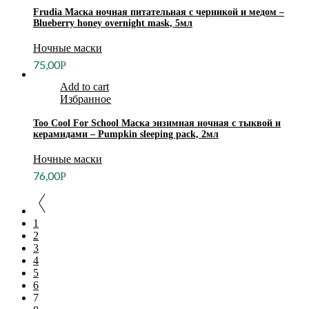
Frudia Маска ночная питательная с черникой и медом –
Blueberry honey overnight mask, 5мл
Ночные маски
75,00
Р
Add to cart
Избранное
Too Cool For School Маска энзимная ночная с тыквой и
керамидами – Pumpkin sleeping pack, 2мл
Ночные маски
76,00
Р
1
2
3
4
5
6
7