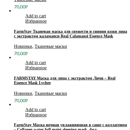
70,00
Р
Add to cart
Избранное
FarmStay Тканевая маска для свежести и сияния кожи лица
с экстрактом каламанси Real Calamansi Essence Mask
Новинки
,
Тканевые маски
70,00
Р
Add to cart
Избранное
FARMSTAY Маска для лица с экстрактом Личи – Real
Essence Mask Lychee
Новинки
,
Тканевые маски
70,00
Р
Add to cart
Избранное
FarmStay Маска ночная увлажняющая в саше с коллагеном
– Collagen water full moist sleeping mask, 4мл