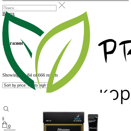
Вверх
Магазин
Showing 73–84 of 666 results
0
0