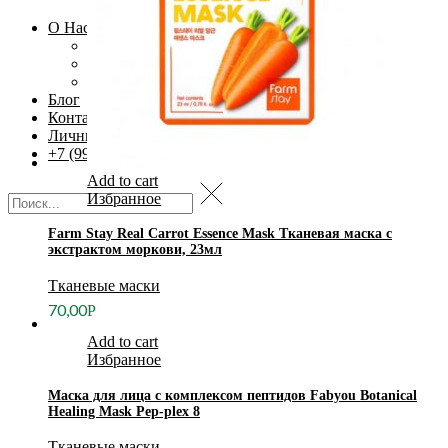
Скрабы и пилинги
О Нас
Доставка
Оплата
Возврат
Блог
Контакты
Личный кабинет
+7 (995) 502-42-42
Add to cart
Избранное
Farm Stay Real Carrot Essence Mask Тканевая маска с
экстрактом моркови, 23мл
Тканевые маски
70,00
Р
Add to cart
Избранное
Маска для лица с комплексом пептидов Fabyou Botanical
Healing Mask Pep-plex 8
Тканевые маски