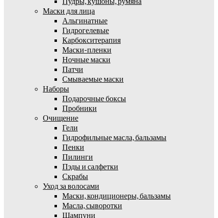
Пудры, кушоны, румяна
Маски для лица
Альгинатные
Гидрогелевые
Карбокситерапия
Маски-пленки
Ночные маски
Патчи
Смываемые маски
Наборы
Подарочные боксы
Пробники
Очищение
Гели
Гидрофильные масла, бальзамы
Пенки
Пилинги
Пэды и салфетки
Скрабы
Уход за волосами
Маски, кондиционеры, бальзамы
Масла, сыворотки
Шампуни