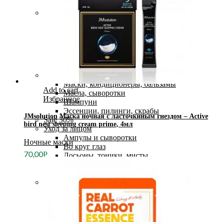
Пробники
Очищение
Гели
Гидрофильные масла, бальзамы
Пенки
Пилинги
Пэды и салфетки
Скрабы
Уход за волосами
Маски, кондиционеры, бальзамы
Add to cart
Масла, сыворотки
Избранное
Шампуни
Эссенции, пилинги, скрабы
JMsolution Маска ночная с ласточкиным гнездом – Active
Sale 30%
bird nest sleeping cream prime, 4мл
Уход за лицом
Ампулы и сыворотки
Ночные маски
Во круг глаз
70,00
Р
Лосьоны, тоники, мисты
Средства SPF защита
Эмульсии и эссенции
Уход за телом
Гели и мыло для душа
Для ног
Для рук
Лосьоны, гели, крема