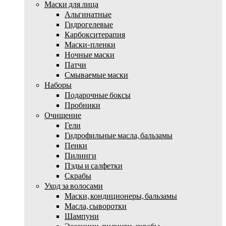
Маски для лица
Альгинатные
Гидрогелевые
Карбокситерапия
Маски-пленки
Ночные маски
Патчи
Смываемые маски
Наборы
Подарочные боксы
Пробники
Очищение
Гели
Гидрофильные масла, бальзамы
Пенки
Пилинги
Пэды и салфетки
Скрабы
Уход за волосами
Маски, кондиционеры, бальзамы
Масла, сыворотки
Шампуни
Эссенции, пилинги, скрабы