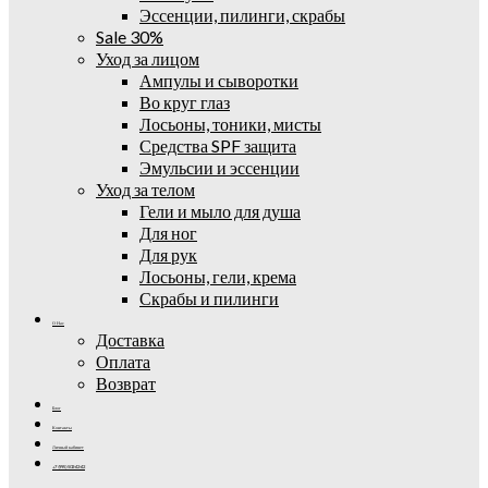
Эссенции, пилинги, скрабы
Sale 30%
Уход за лицом
Ампулы и сыворотки
Во круг глаз
Лосьоны, тоники, мисты
Средства SPF защита
Эмульсии и эссенции
Уход за телом
Гели и мыло для душа
Для ног
Для рук
Лосьоны, гели, крема
Скрабы и пилинги
О Нас
Доставка
Оплата
Возврат
Блог
Контакты
Личный кабинет
+7 (995) 502-42-42