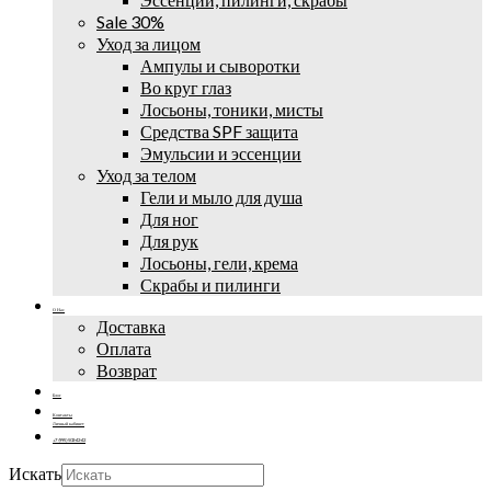
Sale 30%
Уход за лицом
Ампулы и сыворотки
Во круг глаз
Лосьоны, тоники, мисты
Средства SPF защита
Эмульсии и эссенции
Уход за телом
Гели и мыло для душа
Для ног
Для рук
Лосьоны, гели, крема
Скрабы и пилинги
О Нас
Доставка
Оплата
Возврат
Блог
Контакты
Личный кабинет
+7 (995) 502-42-42
Искать