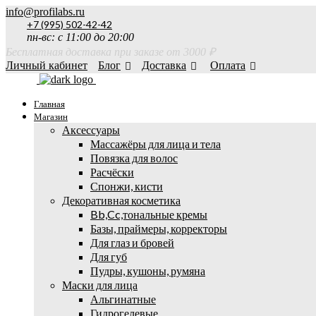
info@profilabs.ru
+7 (995) 502-42-42
пн-вс: с 11:00 до 20:00
Бесплатная доставка при заказе от 3000 ₽
Личный кабинет
Блог
Доставка
Оплата
Главная
Магазин
Аксессуары
Массажёры для лица и тела
Повязка для волос
Расчёски
Спонжи, кисти
Декоративная косметика
Bb,Cc,тональные кремы
Базы, праймеры, корректоры
Для глаз и бровей
Для губ
Пудры, кушоны, румяна
Маски для лица
Альгинатные
Гидрогелевые