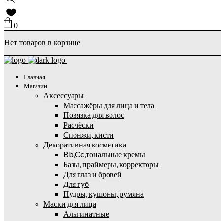
0
Нет товаров в корзине
Главная
Магазин
Аксессуары
Массажёры для лица и тела
Повязка для волос
Расчёски
Спонжи, кисти
Декоративная косметика
Bb,Cc,тональные кремы
Базы, праймеры, корректоры
Для глаз и бровей
Для губ
Пудры, кушоны, румяна
Маски для лица
Альгинатные