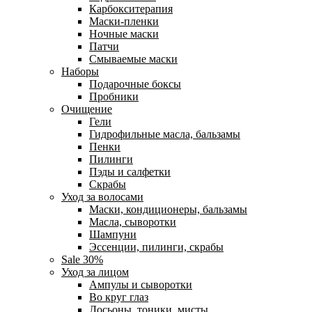
Карбокситерапия
Маски-пленки
Ночные маски
Патчи
Смываемые маски
Наборы
Подарочные боксы
Пробники
Очищение
Гели
Гидрофильные масла, бальзамы
Пенки
Пилинги
Пэды и салфетки
Скрабы
Уход за волосами
Маски, кондиционеры, бальзамы
Масла, сыворотки
Шампуни
Эссенции, пилинги, скрабы
Sale 30%
Уход за лицом
Ампулы и сыворотки
Во круг глаз
Лосьоны, тоники, мисты