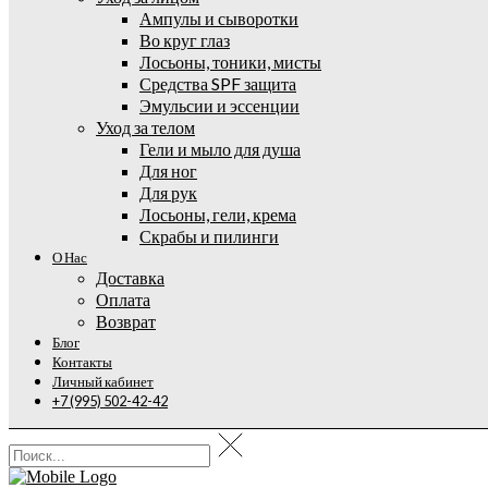
Ампулы и сыворотки
Во круг глаз
Лосьоны, тоники, мисты
Средства SPF защита
Эмульсии и эссенции
Уход за телом
Гели и мыло для душа
Для ног
Для рук
Лосьоны, гели, крема
Скрабы и пилинги
О Нас
Доставка
Оплата
Возврат
Блог
Контакты
Личный кабинет
+7 (995) 502-42-42