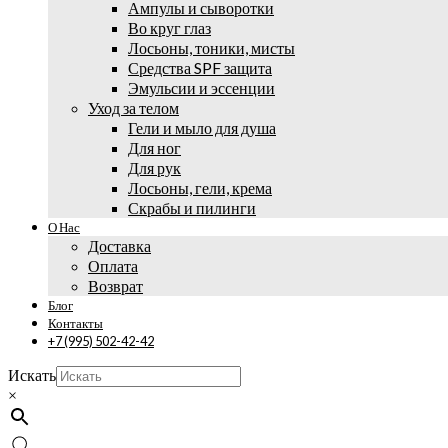
Ампулы и сыворотки
Во круг глаз
Лосьоны, тоники, мисты
Средства SPF защита
Эмульсии и эссенции
Уход за телом
Гели и мыло для душа
Для ног
Для рук
Лосьоны, гели, крема
Скрабы и пилинги
О Нас
Доставка
Оплата
Возврат
Блог
Контакты
+7 (995) 502-42-42
Искать
×