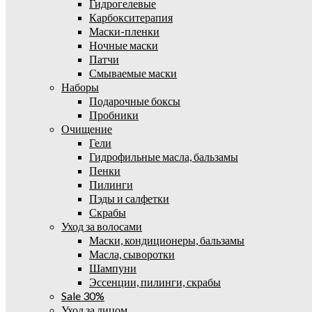
Гидрогелевые
Карбокситерапия
Маски-пленки
Ночные маски
Патчи
Смываемые маски
Наборы
Подарочные боксы
Пробники
Очищение
Гели
Гидрофильные масла, бальзамы
Пенки
Пилинги
Пэды и салфетки
Скрабы
Уход за волосами
Маски, кондиционеры, бальзамы
Масла, сыворотки
Шампуни
Эссенции, пилинги, скрабы
Sale 30%
Уход за лицом