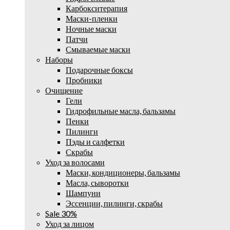
Карбокситерапия
Маски-пленки
Ночные маски
Патчи
Смываемые маски
Наборы
Подарочные боксы
Пробники
Очищение
Гели
Гидрофильные масла, бальзамы
Пенки
Пилинги
Пэды и салфетки
Скрабы
Уход за волосами
Маски, кондиционеры, бальзамы
Масла, сыворотки
Шампуни
Эссенции, пилинги, скрабы
Sale 30%
Уход за лицом