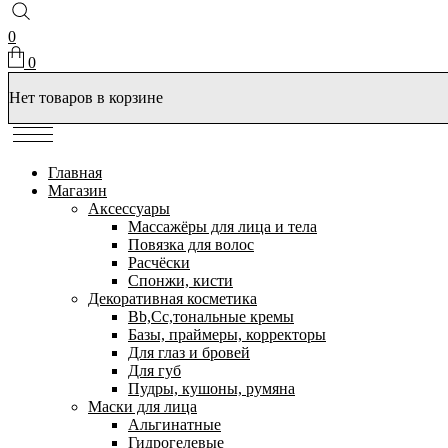
0
0
Нет товаров в корзине
Главная
Магазин
Аксессуары
Массажёры для лица и тела
Повязка для волос
Расчёски
Спонжи, кисти
Декоративная косметика
Bb,Cc,тональные кремы
Базы, праймеры, корректоры
Для глаз и бровей
Для губ
Пудры, кушоны, румяна
Маски для лица
Альгинатные
Гидрогелевые