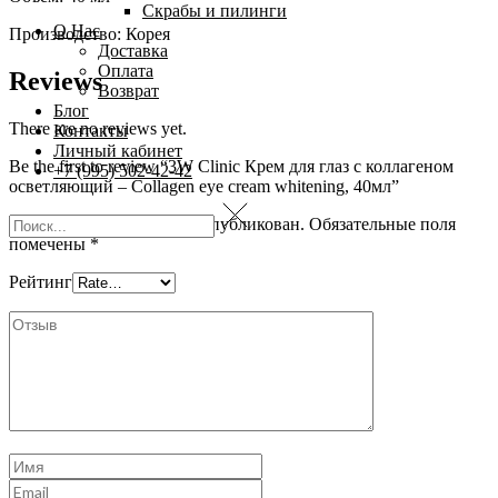
Скрабы и пилинги
О Нас
Производство: Корея
Доставка
Оплата
Reviews
Возврат
Блог
There are no reviews yet.
Контакты
Личный кабинет
Be the first to review “3W Clinic Крем для глаз с коллагеном
+7 (995) 502-42-42
осветляющий – Collagen eye cream whitening, 40мл”
Ваш адрес email не будет опубликован.
Обязательные поля
помечены
*
Рейтинг