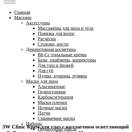
Главная
Магазин
Аксессуары
Массажёры для лица и тела
Повязка для волос
Расчёски
Спонжи, кисти
Декоративная косметика
Bb,Cc,тональные кремы
Базы, праймеры, корректоры
Для глаз и бровей
Для губ
Пудры, кушоны, румяна
Маски для лица
Альгинатные
Гидрогелевые
Карбокситерапия
Маски-пленки
Ночные маски
Патчи
Смываемые маски
Наборы
3W Clinic Крем для глаз с коллагеном осветляющий
Подарочные боксы