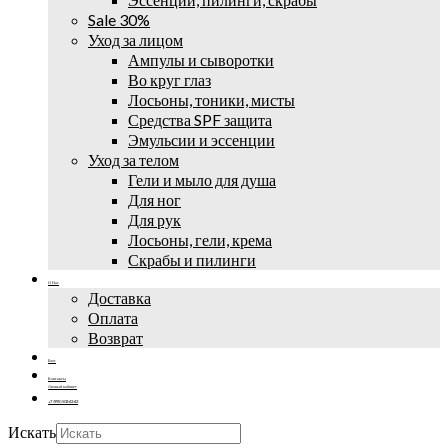
Sale 30%
Уход за лицом
Ампулы и сыворотки
Во круг глаз
Лосьоны, тоники, мисты
Средства SPF защита
Эмульсии и эссенции
Уход за телом
Гели и мыло для душа
Для ног
Для рук
Лосьоны, гели, крема
Скрабы и пилинги
О Нас
Доставка
Оплата
Возврат
Блог
Контакты
Личный кабинет
+7 (995) 502-42-42
Искать