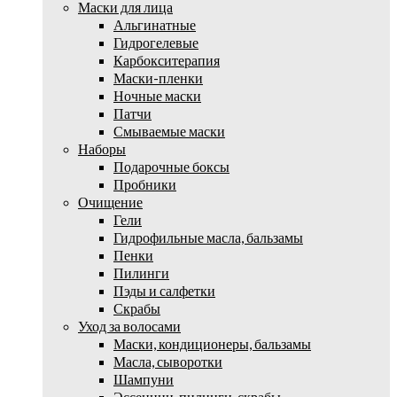
Маски для лица
Альгинатные
Гидрогелевые
Карбокситерапия
Маски-пленки
Ночные маски
Патчи
Смываемые маски
Наборы
Подарочные боксы
Пробники
Очищение
Гели
Гидрофильные масла, бальзамы
Пенки
Пилинги
Пэды и салфетки
Скрабы
Уход за волосами
Маски, кондиционеры, бальзамы
Масла, сыворотки
Шампуни
Эссенции, пилинги, скрабы