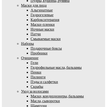
Пудры, кушоны, румяна
Маски для лица
Альгинатные
Гидрогелевые
Карбокситерапия
Маски-пленки
Ночные маски
Патчи
Смываемые маски
Наборы
Подарочные боксы
Пробники
Очищение
Гели
Гидрофильные масла, бальзамы
Пенки
Пилинги
Пэды и салфетки
Скрабы
Уход за волосами
Маски, кондиционеры, бальзамы
Масла, сыворотки
Шампуни