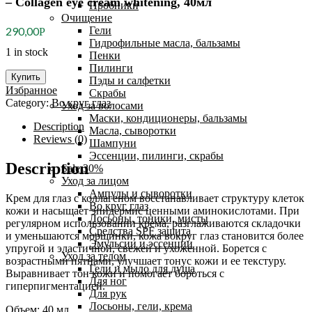
– Collagen eye cream whitening, 40мл
Пробники
Очищение
Гели
290,00
Р
Гидрофильные масла, бальзамы
1 in stock
Пенки
Пилинги
Купить
Пэды и салфетки
Избранное
Скрабы
Category:
Во круг глаз
Уход за волосами
Маски, кондиционеры, бальзамы
Description
Масла, сыворотки
Reviews (0)
Шампуни
Эссенции, пилинги, скрабы
Description
Sale 30%
Уход за лицом
Ампулы и сыворотки
Крем для глаз с коллагеном восстанавливает структуру клеток
Во круг глаз
кожи и насыщает эпидермис ценными аминокислотами. При
Лосьоны, тоники, мисты
регулярном использовании крема, разглаживаются складочки
Средства SPF защита
и уменьшаются морщинки, кожа вокруг глаз становится более
Эмульсии и эссенции
упругой и эластичной, свежей и ухоженной. Борется с
Уход за телом
возрастными пятнами, улучшает тонус кожи и ее текстуру.
Гели и мыло для душа
Выравнивает тон кожи и помогает бороться с
Для ног
гиперпигментацией.
Для рук
Лосьоны, гели, крема
Объем: 40 мл