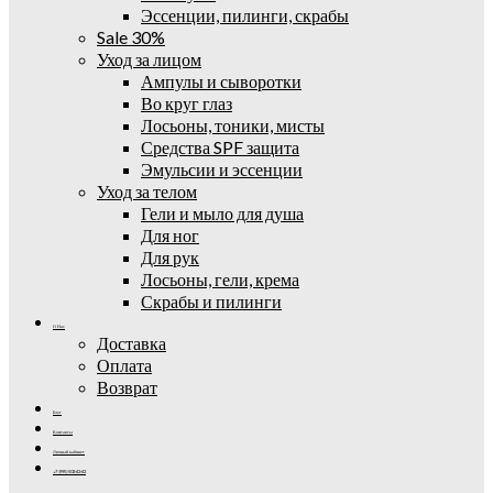
Эссенции, пилинги, скрабы
Sale 30%
Уход за лицом
Ампулы и сыворотки
Во круг глаз
Лосьоны, тоники, мисты
Средства SPF защита
Эмульсии и эссенции
Уход за телом
Гели и мыло для душа
Для ног
Для рук
Лосьоны, гели, крема
Скрабы и пилинги
О Нас
Доставка
Оплата
Возврат
Блог
Контакты
Личный кабинет
+7 (995) 502-42-42