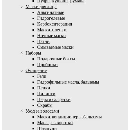
Пудры, кушоны, румяна
Маски для лица
Альгинатные
Гидрогелевые
Карбокситерапия
Маски-пленки
Ночные маски
Патчи
Смываемые маски
Наборы
Подарочные боксы
Пробники
Очищение
Гели
Гидрофильные масла, бальзамы
Пенки
Пилинги
Пэды и салфетки
Скрабы
Уход за волосами
Маски, кондиционеры, бальзамы
Масла, сыворотки
Шампуни