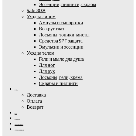
Эссенции, пилинги, скрабы
Sale 30%
Уход за лицом
Ампулы и сыворотки
Во круг глаз
Лосьоны, тоники, мисты
Средства SPF защита
Эмульсии и эссенции
Уход за телом
Гели и мыло для душа
Для ног
Для рук
Лосьоны, гели, крема
Скрабы и пилинги
О Нас
Доставка
Оплата
Возврат
Блог
Контакты
Личный кабинет
+7 (995) 502-42-42