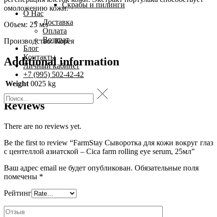
Скрабы и пилинги
омоложению кожи.
О Нас
Доставка
Объем: 25 мл
Оплата
Возврат
Производство: Корея
Блог
Контакты
Additional information
Личный кабинет
+7 (995) 502-42-42
Weight
0025 kg
Reviews
There are no reviews yet.
Be the first to review “FarmStay Сыворотка для кожи вокруг глаз
с центеллой азиатской – Cica farm rolling eye serum, 25мл”
Ваш адрес email не будет опубликован.
Обязательные поля
помечены
*
Рейтинг