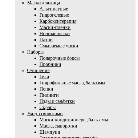
Маски для лица
Альгинатные
Гидрогелевые
Карбокситерапия
Маски-пленки
Ночные маски
Патчи
Смываемые маски
Наборы
Подарочные боксы
Пробники
Очищение
Гели
Гидрофильные масла, бальзамы
Пенки
Пилинги
Пэды и салфетки
Скрабы
Уход за волосами
Маски, кондиционеры, бальзамы
Масла, сыворотки
Шампуни
Эссенции, пилинги, скрабы