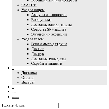
Sale 30%
Уход за лицом
Ампулы и сыворотки
Во круг глаз
Лосьоны, тоники, мисты
Средства SPF защита
Эмульсии и эссенции
Уход за телом
Гели и мыло для душа
Для ног
Для рук
Лосьоны, гели, крема
Скрабы и пилинги
О Нас
Доставка
Оплата
Возврат
Блог
Контакты
Личный кабинет
+7 (995) 502-42-42
Искать