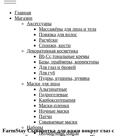
Главная
Магазин
Аксессуары
Массажёры для лица и тела
Повязка для волос
Расчёски
Спонжи, кисти
Декоративная косметика
Bb,Cc,тональные кремы
Базы, праймеры, корректоры
Для глаз и бровей
Для губ
Пудры, кушоны, румяна
Маски для лица
Альгинатные
Гидрогелевые
Карбокситерапия
Маски-пленки
Ночные маски
Патчи
Смываемые маски
Наборы
FarmStay Сыворотка для кожи вокруг глаз с
Подарочные боксы