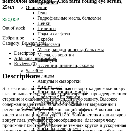
центеллой азиатской – Cica farm rolling eye serum,
Пробники
25мл
Очищение
Гели
Гидрофильные масла, бальзамы
850,00
Р
Пенки
Out of stock
Пилинги
Пэды и салфетки
Избранное
Скрабы
Category:
Во круг глаз
Уход за волосами
Маски, кондиционеры, бальзамы
Description
Масла, сыворотки
Additional information
Шампуни
Reviews (0)
Эссенции, пилинги, скрабы
Sale 30%
Description
Уход за лицом
Ампулы и сыворотки
Во круг глаз
Эффективная восстанавливающая сыворотка для кожи вокруг
Лосьоны, тоники, мисты
глаз повышает тургор кожи, предотвращает преждевременное
Средства SPF защита
старение и оказывает антиоксидантную защиту. Высокое
Эмульсии и эссенции
содержание центеллы азиатской оказывает выраженный
Уход за телом
регенерирующий и омолаживающий эффект. Азиатиковая
Гели и мыло для душа
кислота и ниацинамид укрепляют тонкие стенки капилляров
Для ног
вокруг глаз, улучшают кровообращение, благодаря чему
Для рук
происходит быстрое устранение темных кругов и ускоренная
Лосьоны, гели, крема
регенерация клеток кожи. Экстракт портулака способствует