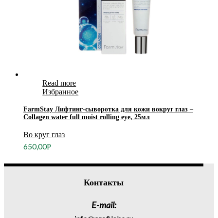
Read more
Избранное
FarmStay Лифтинг-сыворотка для кожи вокруг глаз –
Collagen water full moist rolling eye, 25мл
Во круг глаз
650,00
Р
Контакты
E-mail: